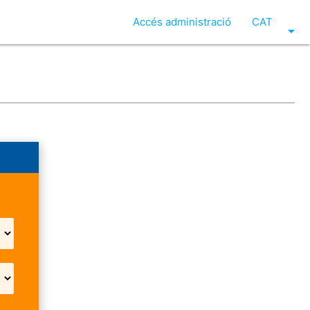
Accés administració
CAT
arrow_drop_down